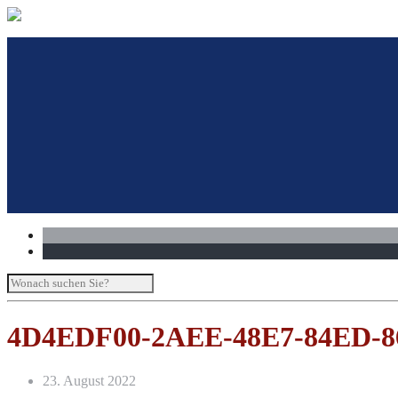
Philosophie
Praxen
Team
Westfalenstraße
Laarstraße
4D4EDF00-2AEE-48E7-84ED-
23. August 2022